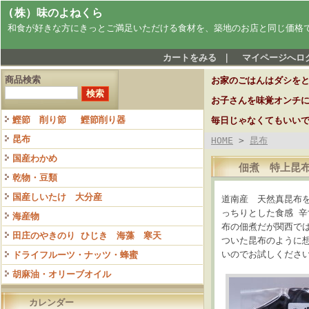
(株）味のよねくら
和食が好きな方にきっとご満足いただける食材を、築地のお店と同じ価格
カートをみる
｜
マイページへロ
商品検索
お家のごはんはダシを
お子さんを味覚オンチ
鰹節 削り節 鰹節削り器
毎日じゃなくてもいい
昆布
HOME
>
昆布
国産わかめ
佃煮 特上昆布
乾物・豆類
国産しいたけ 大分産
道南産 天然真昆布
っちりとした食感 
海産物
布の佃煮だが関西で
田庄のやきのり ひじき 海藻 寒天
ついた昆布のように
いのでお試しくださ
ドライフルーツ・ナッツ・蜂蜜
胡麻油・オリーブオイル
カレンダー