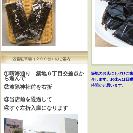
区営駐車場（２００台）のご案内
①晴海通り 築地６丁目交差点か
築地のお店にもぜひご
ら進んで
介します。お休みは日曜
時間かと思います。
②波除神社前を右折
③当店前を通過して
④すぐ左折入庫になります