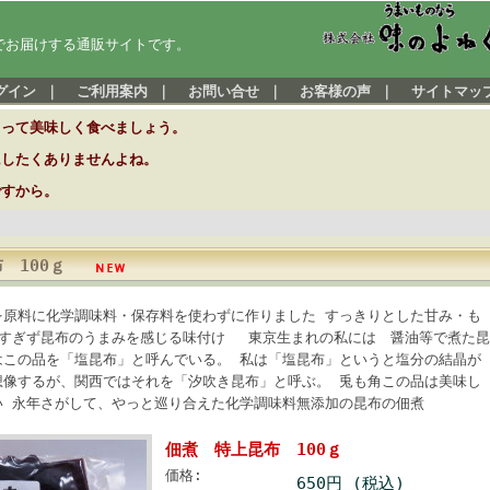
でお届けする通販サイトです。
グイン
｜
ご利用案内
｜
お問い合せ
｜
お客様の声
｜
サイトマッ
とって美味しく食べましょう。
にしたくありませんよね。
ですから。
 100ｇ
を原料に化学調味料・保存料を使わずに作りました すっきりとした甘み・も
辛すぎず昆布のうまみを感じる味付け 東京生まれの私には 醤油等で煮た昆
はこの品を「塩昆布」と呼んでいる。 私は「塩昆布」というと塩分の結晶が
想像するが、関西ではそれを「汐吹き昆布」と呼ぶ。 兎も角この品は美味し
い 永年さがして、やっと巡り合えた化学調味料無添加の昆布の佃煮
佃煮 特上昆布 100ｇ
価格:
650円 (税込)