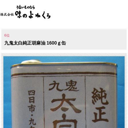
6位
九鬼太白純正胡麻油 1600ｇ缶