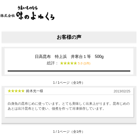
お客様の声
日高昆布 特上浜 井寒台１等 500g
総評：
5.0 (1件)
1 / 1ページ（全1件）
鈴木光一様
2013/02/25
白身魚の昆布じめに使っています。とても美味しく出来上がります。昆布じめの
あとは出汁昆布として使い、佃煮を作って冷凍保存しています。
1 / 1ページ（全1件）