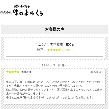
お客様の声
てんぐさ 西伊豆産 500ｇ
総評：
5.0 (1件)
1 / 1ページ（全1件）
ひゆき様
2025/05/21
年末の買い出しの際に寄ったところ、いつ入るかわからないとのことだったので
すが、先日ふとサイトを覗いたらあったので早速購入しました。
他の産地のものと混ぜて使っていますが、西伊豆産があるのとないのとでは出来
上がりの弾力がかなり違います。
今はまた在庫切れのようですが、こまめにチェックしたいなと思います。