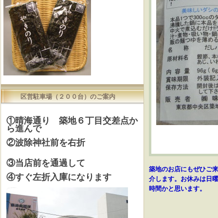
区営駐車場（２００台）のご案内
①晴海通り 築地６丁目交差点か
ら進んで
②波除神社前を右折
③当店前を通過して
築地のお店にもぜひご
④すぐ左折入庫になります
介します。お休みは日曜
時間かと思います。