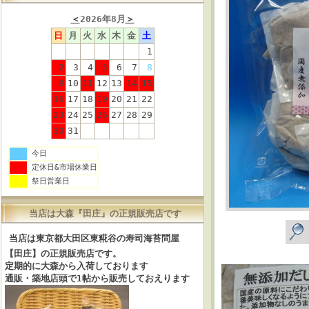
＜
2026年8月
＞
日
月
火
水
木
金
土
1
2
3
4
5
6
7
8
9
10
11
12
13
14
15
16
17
18
19
20
21
22
23
24
25
26
27
28
29
30
31
今日
定休日&市場休業日
祭日営業日
当店は大森『田庄』の正規販売店です
当店は東京都大田区東糀谷の寿司海苔問屋
【田庄】の正規販売店です。
定期的に大森から入荷しております
通販・築地店頭で1帖から販売しておえります