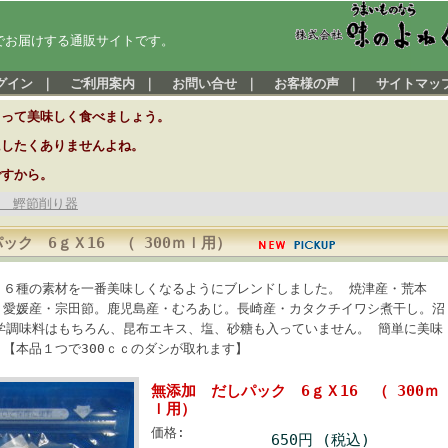
でお届けする通販サイトです。
グイン
｜
ご利用案内
｜
お問い合せ
｜
お客様の声
｜
サイトマッ
とって美味しく食べましょう。
にしたくありませんよね。
ですから。
 鰹節削り器
ック 6ｇＸ16 （ 300ｍｌ用）
り６種の素材を一番美味しくなるようにブレンドしました。 焼津産・荒本
。愛媛産・宗田節。鹿児島産・むろあじ。長崎産・カタクチイワシ煮干し。沼
学調味料はもちろん、昆布エキス、塩、砂糖も入っていません。 簡単に美味
【本品１つで300ｃｃのダシが取れます】
無添加 だしパック 6ｇＸ16 （ 300ｍ
ｌ用）
価格:
650円 (税込)