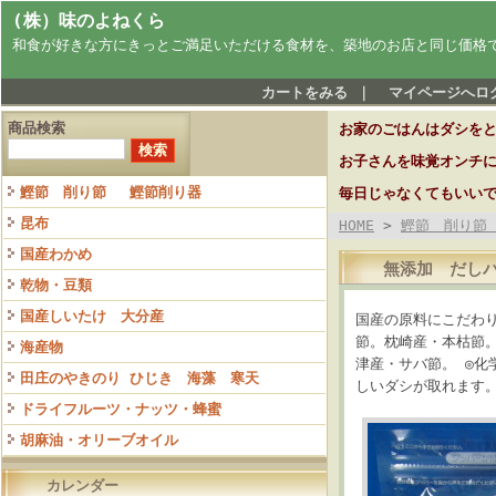
(株）味のよねくら
和食が好きな方にきっとご満足いただける食材を、築地のお店と同じ価格
カートをみる
｜
マイページへロ
商品検索
お家のごはんはダシを
お子さんを味覚オンチ
鰹節 削り節 鰹節削り器
毎日じゃなくてもいい
昆布
HOME
>
鰹節 削り節
国産わかめ
無添加 だしパ
乾物・豆類
国産しいたけ 大分産
国産の原料にこだわ
節。枕崎産・本枯節
海産物
津産・サバ節。 ◎化
田庄のやきのり ひじき 海藻 寒天
しいダシが取れます。
ドライフルーツ・ナッツ・蜂蜜
胡麻油・オリーブオイル
カレンダー