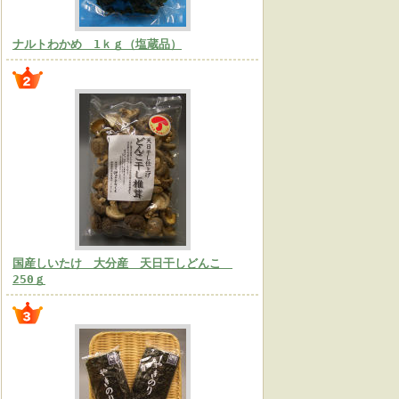
ナルトわかめ 1ｋｇ（塩蔵品）
国産しいたけ 大分産 天日干しどんこ
250ｇ