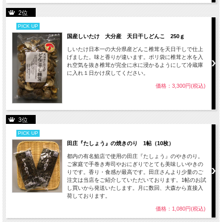
2位
PICK UP
国産しいたけ 大分産 天日干しどんこ 250ｇ
しいたけ日本一の大分県産どんこ椎茸を天日干しで仕上
げました。味と香りが違います。ポリ袋に椎茸と水を入
れ空気を抜き椎茸が完全に水に浸かるようにして冷蔵庫
に入れ１日かけ戻してください。
価格：3,300円(税込)
3位
PICK UP
田庄『たしょう』の焼きのり 1帖（10枚）
都内の有名鮨店で使用の田庄『たしょう』のやきのり。
ご家庭で手巻き寿司やおにぎりでとても美味しいやきの
りです。香り・食感が最高です。田庄さんより少量のご
注文は当店をご紹介していただいております。1帖のお試
し買いから発送いたします。月に数回、大森から直接入
荷しております。
価格：1,080円(税込)