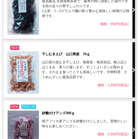
最高級品 北海道根室産で、厳寒の時に採取した袋のでき
る前の走りの寒干しふのりです。
1人前・1～2グラムで磯の香り豊かな美味しい味噌汁が簡
単です。
価格：990円(税込)
NEW
干しむきえび 山口県産 70ｇ
山口産の皮むき干しえび。無着色・無添加品。輸入品と
はうまみ・香りが違います。すごくよいダシが取れま
す。そのまま食べてとても美味しいです。中華料理、そ
うめんダシに最高品質です。
価格：1,450円(税込)
NEW
PICK UP
砂糖がけアンズ300ｇ
南アフリカ産アンズを砂糖がけにしました。昔懐かしい
味をお楽しみください。
価格：2,600円(税込)