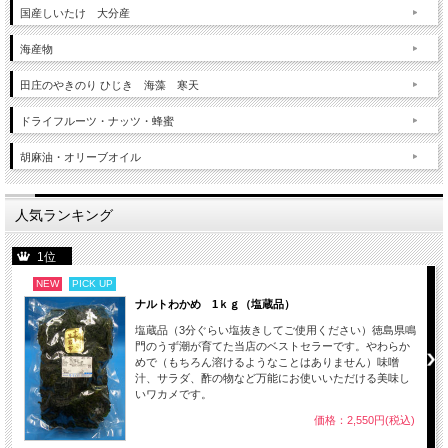
国産しいたけ 大分産
海産物
田庄のやきのり ひじき 海藻 寒天
ドライフルーツ・ナッツ・蜂蜜
胡麻油・オリーブオイル
人気ランキング
1位
NEW
PICK UP
ナルトわかめ 1ｋｇ（塩蔵品）
塩蔵品（3分ぐらい塩抜きしてご使用ください）徳島県鳴
門のうず潮が育てた当店のベストセラーです。やわらか
めで（もちろん溶けるようなことはありません）味噌
汁、サラダ、酢の物など万能にお使いいただける美味し
いワカメです。
価格：2,550円(税込)