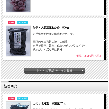
NEW
PICK UP
岩手・大船渡産わかめ 500ｇ
岩手県大船渡産の塩蔵わかめです。
三陸わかめ発祥の地 大船渡
肉厚で香り、旨み、色合いがよいワカメです。
脱水がよく戻り率は良好
価格：2,950円(税込)
おすすめ商品 をもっと見る
新着商品
NEW
PICK UP
ふのり北海道 根室産 70ｇ