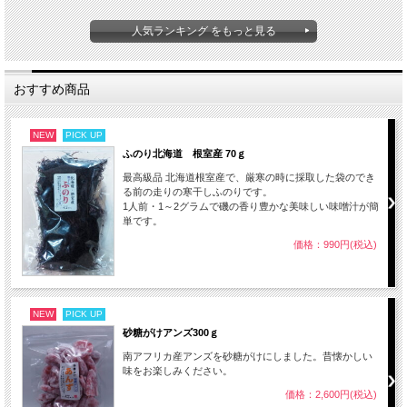
人気ランキング をもっと見る
おすすめ商品
NEW
PICK UP
ふのり北海道 根室産 70ｇ
最高級品 北海道根室産で、厳寒の時に採取した袋のでき
る前の走りの寒干しふのりです。
1人前・1～2グラムで磯の香り豊かな美味しい味噌汁が簡
単です。
価格：990円(税込)
NEW
PICK UP
砂糖がけアンズ300ｇ
南アフリカ産アンズを砂糖がけにしました。昔懐かしい
味をお楽しみください。
価格：2,600円(税込)