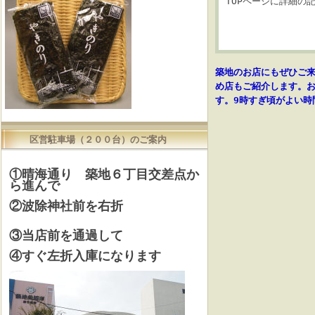
TOPページに詳細の
築地のお店にもぜひご
め店もご紹介します。お
す。9時すぎ頃がよい時
区営駐車場（２００台）のご案内
①晴海通り 築地６丁目交差点か
ら進んで
②波除神社前を右折
③当店前を通過して
④すぐ左折入庫になります