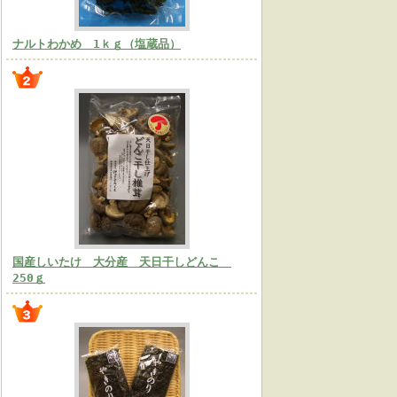
ナルトわかめ 1ｋｇ（塩蔵品）
国産しいたけ 大分産 天日干しどんこ
250ｇ