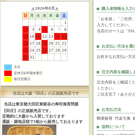
＜
2026年8月
＞
■ 購入者情報を入力
日
月
火
水
木
金
土
「お名前」「ご住所
1
入力してください。
2
3
4
5
6
7
8
当店のカートは「SS
9
10
11
12
13
14
15
16
17
18
19
20
21
22
■ お支払い方法を選
23
24
25
26
27
28
29
お好きなお支払い方
30
31
今日
■ 注文内容を確認し
定休日&市場休業日
祭日営業日
注文内容をご確認く
ください。
当店は大森『田庄』の正規販売店です
ご注文完了！ありが
当店は東京都大田区東糀谷の寿司海苔問屋
■ お支払方法
【田庄】の正規販売店です。
定期的に大森から入荷しております
郵便振替 代金引換
通販・築地店頭で1帖から販売しておえります
■ 送料について