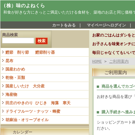
(株）味のよねくら
和食が好きな方にきっとご満足いただける食材を、築地のお店と同じ価格
カートをみる
｜
マイページへログイン
｜
商品検索
お家のごはんはダシを
お子さんを味覚オンチ
鰹節 削り節 鰹節削り器
毎日じゃなくてもいい
昆布
HOME
>
ご利用案内
国産わかめ
ご利用案内
乾物・豆類
国産しいたけ 大分産
■ 商品を選んでカゴ
海産物
お好きな商品を選び
田庄のやきのり ひじき 海藻 寒天
ドライフルーツ・ナッツ・蜂蜜
■ 購入手続きへ進み
胡麻油・オリーブオイル
ショッピングカート
ださい。
カレンダー