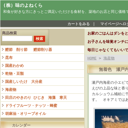
(株）味のよねくら
和食が好きな方にきっとご満足いただける食材を、築地のお店と同じ価格
カートをみる
｜
マイページへロ
商品検索
お家のごはんはダシを
お子さんを味覚オンチ
鰹節 削り節 鰹節削り器
毎日じゃなくてもいい
昆布
HOME
>
海産物
国産わかめ
無着色 瀬戸内
乾物・豆類
国産しいたけ 大分産
瀬戸内海産の小エビ
えびの上品な味と香
海産物
カルシュウム補給に
田庄のやきのり ひじき 海藻 寒天
す。 オキアミでは
ドライフルーツ・ナッツ・蜂蜜
胡麻油・オリーブオイル
カレンダー