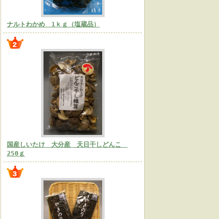
ナルトわかめ 1ｋｇ（塩蔵品）
国産しいたけ 大分産 天日干しどんこ
250ｇ