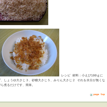
レシピ 材料：小えび100ｇに
プ、しょうゆ大さじ３、砂糖大さじ５、みりん大さじ２ それを水分が無くな
がら煮るだけです、簡単。
page top