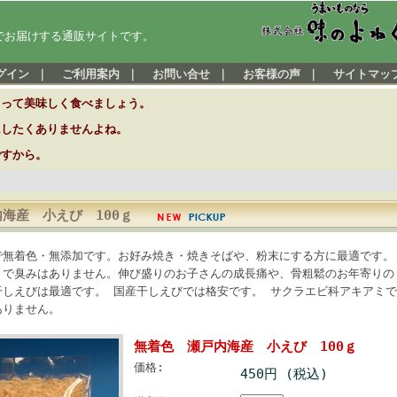
でお届けする通販サイトです。
グイン
｜
ご利用案内
｜
お問い合せ
｜
お客様の声
｜
サイトマッ
とって美味しく食べましょう。
にしたくありませんよね。
ですから。
海産 小えび 100ｇ
で無着色・無添加です。お好み焼き・焼きそばや、粉末にする方に最適です。
りで臭みはありません。伸び盛りのお子さんの成長痛や、骨粗鬆のお年寄りの
干しえびは最適です。 国産干しえびでは格安です。 サクラエビ科アキアミで
ありません。
無着色 瀬戸内海産 小えび 100ｇ
価格:
450円 (税込)