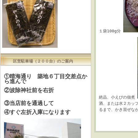
１袋100g分
区営駐車場（２００台）のご案内
①晴海通り 築地６丁目交差点か
ら進んで
②波除神社前を右折
絶品、小えびの佃煮
③当店前を通過して
酒、または水２カッ
るまで、かき混ぜな
④すぐ左折入庫になります