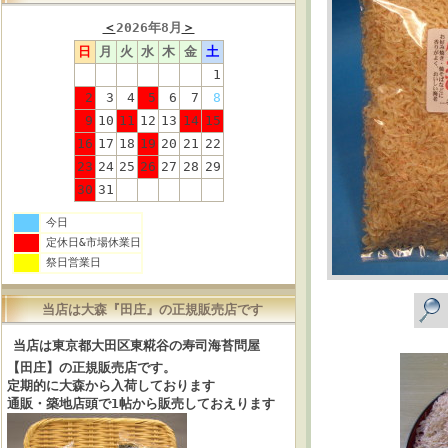
＜
2026年8月
＞
日
月
火
水
木
金
土
1
2
3
4
5
6
7
8
9
10
11
12
13
14
15
16
17
18
19
20
21
22
23
24
25
26
27
28
29
30
31
今日
定休日&市場休業日
祭日営業日
当店は大森『田庄』の正規販売店です
当店は東京都大田区東糀谷の寿司海苔問屋
【田庄】の正規販売店です。
定期的に大森から入荷しております
通販・築地店頭で1帖から販売しておえります