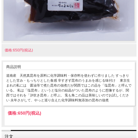
価格:650円(税込)
商品説明
道南産 天然真昆布を原料に化学調味料・保存料を使わずに作りました すっきり
とした甘み・もっちりとした食感 辛すぎず昆布のうまみを感じる味付け 東京生
まれの私には 醤油等で煮た昆布の佃煮だが関西ではこの品を「塩昆布」と呼んで
いる。 私は「塩昆布」というと塩分の結晶がついた昆布のように想像するが、関
西ではそれを「汐吹き昆布」と呼ぶ。 兎も角この品は美味しいのでお試しくださ
い 永年さがして、やっと巡り合えた化学調味料無添加の昆布の佃煮
価格:
650円
(税込)
注文