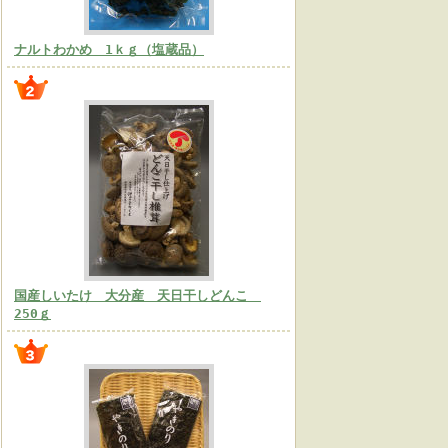
ナルトわかめ 1ｋｇ（塩蔵品）
国産しいたけ 大分産 天日干しどんこ
250ｇ