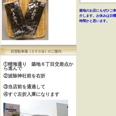
築地のお店にもぜひご
介します。お休みは日曜
時間かと思います。
区営駐車場（２００台）のご案内
①晴海通り 築地６丁目交差点か
ら進んで
②波除神社前を右折
③当店前を通過して
④すぐ左折入庫になります