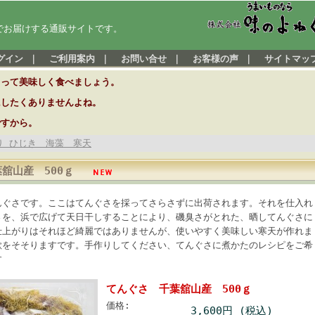
でお届けする通販サイトです。
グイン
｜
ご利用案内
｜
お問い合せ
｜
お客様の声
｜
サイトマッ
とって美味しく食べましょう。
にしたくありませんよね。
ですから。
り ひじき 海藻 寒天
舘山産 500ｇ
んぐさです。ここはてんぐさを採ってさらさずに出荷されます。それを仕入れ
さを、浜で広げて天日干しすることにより、磯臭さがとれた、晒してんぐさに
仕上がりはそれほど綺麗ではありませんが、使いやすく美味しい寒天が作れま
欲をそそりますです。手作りしてください、てんぐさに煮かたのレシピをご希
す
てんぐさ 千葉舘山産 500ｇ
価格:
3,600円 (税込)