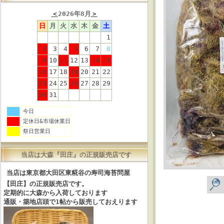
＜
2026年8月
＞
日
月
火
水
木
金
土
1
2
3
4
5
6
7
8
9
10
11
12
13
14
15
16
17
18
19
20
21
22
23
24
25
26
27
28
29
30
31
今日
定休日&市場休業日
祭日営業日
当店は大森『田庄』の正規販売店です
当店は東京都大田区東糀谷の寿司海苔問屋
【田庄】の正規販売店です。
定期的に大森から入荷しております
通販・築地店頭で1帖から販売しておえります