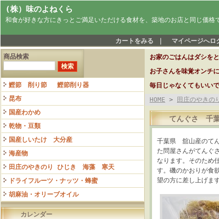
(株）味のよねくら
和食が好きな方にきっとご満足いただける食材を、築地のお店と同じ価格
カートをみる
｜
マイページへロ
商品検索
お家のごはんはダシを
お子さんを味覚オンチ
鰹節 削り節 鰹節削り器
毎日じゃなくてもいい
昆布
HOME
>
田庄のやきの
国産わかめ
てんぐさ 千葉
乾物・豆類
国産しいたけ 大分産
千葉県 舘山産のて
た問屋さんがてんぐ
海産物
なります。そのため
田庄のやきのり ひじき 海藻 寒天
す。磯のかおりが食
望の方に差し上げま
ドライフルーツ・ナッツ・蜂蜜
胡麻油・オリーブオイル
カレンダー