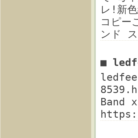
レ!新色続
コピー
ンド ス
■ led
ledfee
8539.h
Band
https: