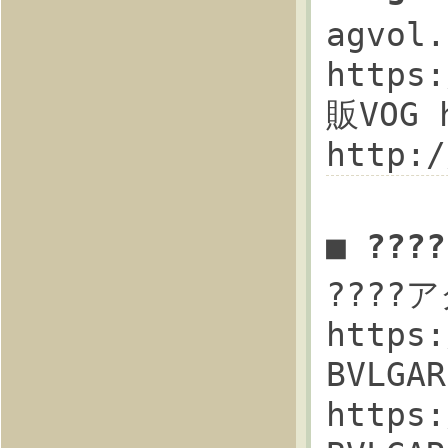
agvo
https
販VOG 
http:
■ ??
????
https
BVLG
https