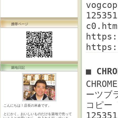
vogco
12535
c0.h
携帯ページ
https
https
築地日記
■ CHR
CHROM
ーツブラ
コピー 
こんにちは！店長の米倉です。
1253
とにかく、おいしいものだけを築地で売って