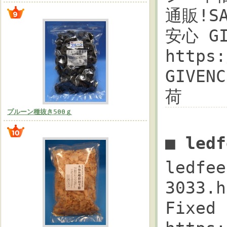
通販!SA
安心 G
https
GIVE
荷
プルーン種抜き500ｇ
■ led
ledfee
3033.h
Fixe