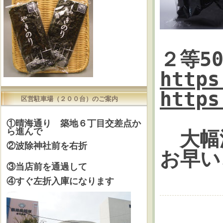
２等50
https
https
区営駐車場（２００台）のご案内
①晴海通り 築地６丁目交差点か
ら進んで
大幅
②波除神社前を右折
お早い
③当店前を通過して
④すぐ左折入庫になります