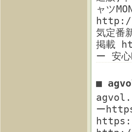
ャツMO
http
気定番新
掲載 ht
ー 安心
■ ag
agvo
ーhttp
https