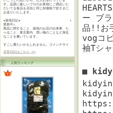
いこうとの思いから、仕入れを行っていま
す。品質に厳しいプロのお客様にご満足いた
HEART
だいてる食品を店頭と同じ卸価格で皆さまに
お送りいたします。
ー ブ
★築地日記★ ↓
更新中↓
品!!お手
商品に関すること、築地のお店の出来事、た
べること、東京案内、買い物のことなど身近
vogコ
なことを書いています。
すこし重たいかもしれません。ゴメンナサイ
袖Tシ
店長日記はこちら >>
人気ランキング
■ kid
kidy
kidyi
http