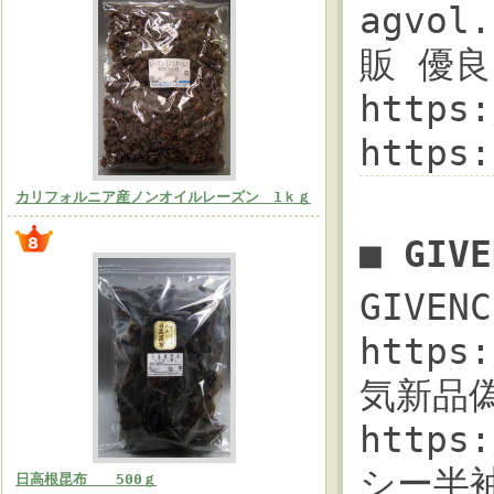
agvo
販 優良コ
https
https
カリフォルニア産ノンオイルレーズン 1ｋｇ
■ GI
GIVE
https
気新品偽
https
シー半
日高根昆布 500ｇ