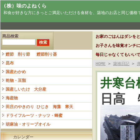
(株）味のよねくら
和食が好きな方にきっとご満足いただける食材を、築地のお店と同じ価格
商品検索
お家のごはんはダシを
お子さんを味覚オンチ
鰹節 削り節 鰹節削り器
毎日じゃなくてもいい
昆布
HOME
>
築地日記
>
国産わかめ
井寒台
乾物・豆類
国産しいたけ 大分産
日高 
海産物
田庄のやきのり ひじき 海藻 寒天
ドライフルーツ・ナッツ・蜂蜜
胡麻油・オリーブオイル
カレンダー