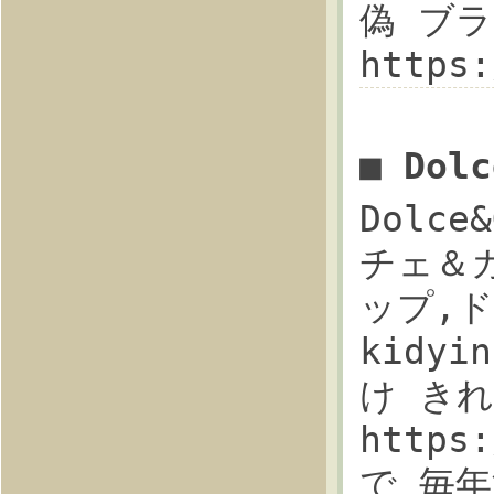
偽 ブラh
https
■ Dol
Dolce
チェ＆
ップ,
kidyi
け き
https
で 毎年