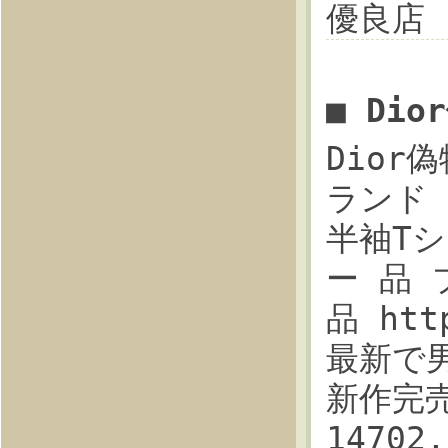
優良店
■ Di
Dior偽
ランド 
半袖Tシ
ー 品 
品 htt
最新で男
新作完売
1470