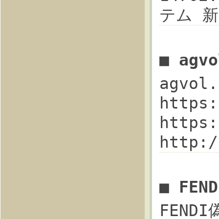
テム 
■ ag
agvo
https
https
http:
■ FE
FEND