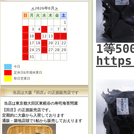
＜
2026年8月
＞
日
月
火
水
木
金
土
1
2
3
4
5
6
7
8
9
10
11
12
13
14
15
16
17
18
19
20
21
22
1等5
23
24
25
26
27
28
29
https
30
31
今日
定休日&市場休業日
祭日営業日
当店は大森『田庄』の正規販売店です
当店は東京都大田区東糀谷の寿司海苔問屋
【田庄】の正規販売店です。
定期的に大森から入荷しております
通販・築地店頭で1帖から販売しておえります