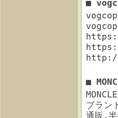
■ vog
vogc
vogco
https
https
http:
■ MO
MONCL
ブランド
通販,半