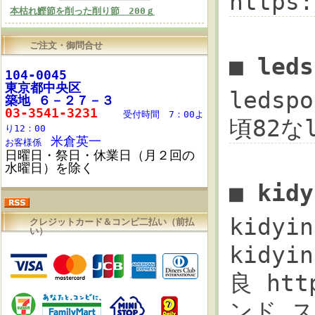
https:
本枯れ鰹節を削った削り節 200ｇ
ご注文・御問合せ
■ led
104-0045
東京都
中央区
ledsp
築地 ６－２７－３
03-3541-3231
受付時間 7：00よ
頃82なl
り12：00
米倉英一
お客様係
日曜日・祭日・休業日（月２回の
水曜日）を除く
■ kid
kidy
クレジットカード＆コンビ二払い（前払
い）
kidyi
良 htt
ンド スニ