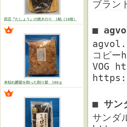
ブランド
田庄『たしょう』の焼きのり 1帖（10枚）
■ ag
agvo
コピーht
VOG h
https
本枯れ鰹節を削った削り節 500ｇ
■ サン
サンダル