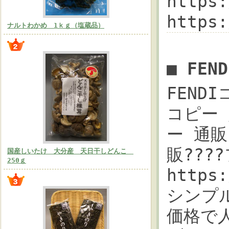
https
https
ナルトわかめ 1ｋｇ（塩蔵品）
■ FE
FEND
コピー 
ー 通販!
販???
国産しいたけ 大分産 天日干しどんこ
250ｇ
https
シンプ
価格で人気