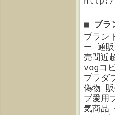
http:
■ ブ
ブラン
ー 通販プ
売間近
vogコピ
プラダブ
偽物 販
ブ愛用ブ
気商品