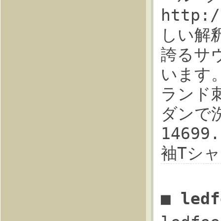
http:
しい解釈
誇るサ
います
ランド
ダンで洗
1469
袖Tシャ
■ led