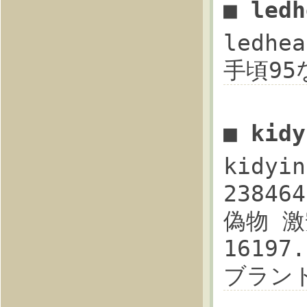
■ led
ledhe
手頃95な
■ kid
kidyi
23846
偽物 激安
16197
ブランド