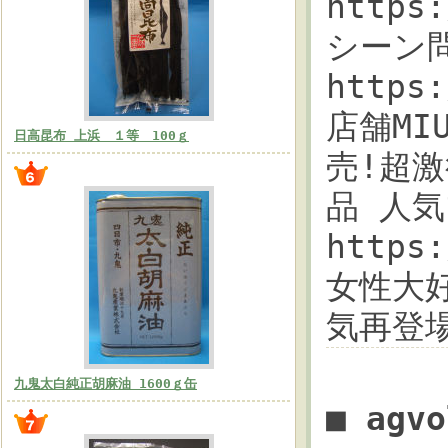
https
シーン問
https
店舗MI
日高昆布 上浜 １等 100ｇ
売!超激
品 人気
https
女性大
気再登
九鬼太白純正胡麻油 1600ｇ缶
■ ag