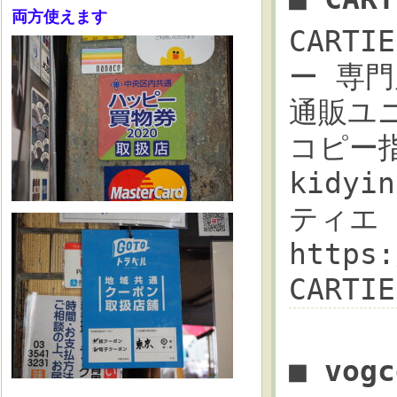
両方使えます
CARTI
ー 専門
通販ユニセ
コピー
kidyi
ティエ
https
CART
■ vog