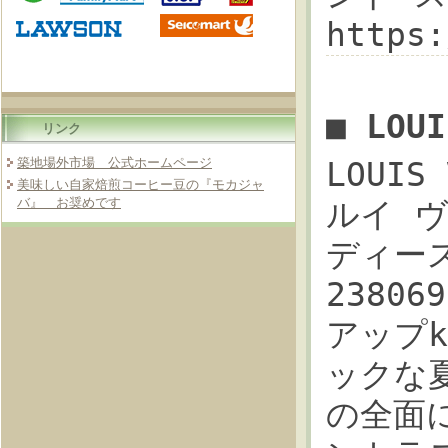
https
■ LOU
リンク
築地場外市場 公式ホームページ
LOUIS
美味しい自家焙煎コーヒー豆の『モカジャ
バ』 お奨めです
ルイ 
ディース
2380
アップki
ックな
の全面