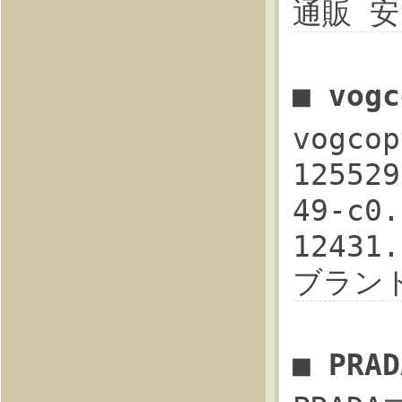
通販 
■ vog
vogco
12552
49-c0
12431
ブラン
■ PR