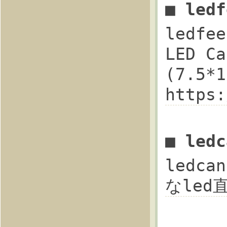
■ led
ledfee
LED Ca
(7.5
https:
■ led
ledca
なled直