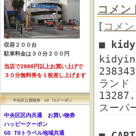
コメン
[
コメン
■ kid
収容
２００台
駐車料金は３０分２００円
kidyi
当店で2000円以上お買い上げで
23834
３０分無料券を１枚差し上げます
ランド 
13287
中央区お買物券 GO TOクーポン
スーパ
中央区区内共通 お買い物券
ハッピークーポン
GO TOトラベル地域共通
■ CA