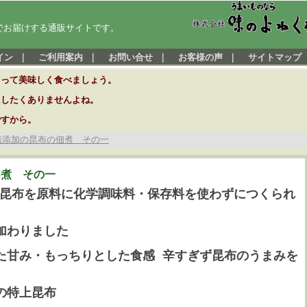
でお届けする通販サイトです。
イン
｜
ご利用案内
｜
お問い合せ
｜
お客様の声
｜
サイトマップ
とって美味しく食べましょう。
にしたくありませんよね。
ですから。
無添加の昆布の佃煮 その一
佃煮 その一
昆布を原料に化学調味料・保存料を使わずにつくられ
加わりました
甘み・もっちりとした食感 辛すぎず昆布のうまみを
の特上昆布