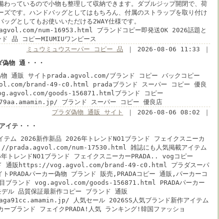
備わっているので小物も整理して収納できます。ダブルジップ開閉で、荷
ーズです。ハンドバッグとしてはもちろん、付属のストラップを取り付け
バッグとしてもお使いいただける2WAY仕様です。
u.agvol.com/num-16953.html ブランドコピー即発送OK 2026話題と
ド 品 コピーMIUMIUワンピース
ミュウミュウスーパー コピー 品
｜ 2026-08-06 11:33 ｜
ラダ偽物 通・・・
ダ偽物 通販 サイトprada.agvol.com/ブランド コピー バックコピー
gvol.com/brand-49-c0.html pradaブランド スーパー コピー 優良
vog.agvol.com/goods-156871.htmlブランド コピー
ler79aa.amamin.jp/ ブランド スーパー コピー 優良店
プラダ偽物 通販 サイト
｜ 2026-08-06 08:02 ｜
載アイテ・・・
テム 2026新作新品 2026年トレンドNO1ブランド フェイクスニーカ
s://prada.agvol.com/num-17530.html 雑誌にも人気掲載アイテム
26年トレンドNO1ブランド フェイクスニーカーPRADA.. vogコピー
通販https://vog.agvol.com/brand-49-c0.html プラダスーパ
イトPRADAパーカー偽物 ブランド 販売,PRADAコピー 通販,パーカーコ
ランド vog.agvol.com/goods-156871.html PRADAパーカー
モデル 品質保証最新作コピー ブランド 通販
nciaga91cc.amamin.jp/ 人気セール 2026SS人気ブランド新作アイテム
ーブランド フェイクPRADA!人気 ランキング!韓国ファッショ