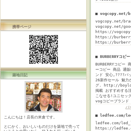
■ vogcopy.net/
vogcopy.net/
vogcopy.net/g
携帯ページ
https://vogco
https://burbe
https://burbe
■ BURBERRYコピ
BURBERRYコピー 商
ーコピー 商品 通販B
ンド 安心,????バッ
築地日記
26新作セール 魅力
グ. http://boy
掲載 おすすめする
こなせる!ユニセックススタ
vogコピーブランド
バ
■ ledfee.com/l
こんにちは！店長の米倉です。
ledfee.com/led_
とにかく、おいしいものだけを築地で売って
https://ledfee.