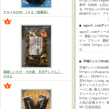
http://dolceg
新作 伝統的 上品
る https://chro
ナルトわかめ 1ｋｇ（塩蔵品）
HEARTSコピー 
■ agvol.com
agvol.comディー
ー 通販コピーhttps:
ピー ブランド 通販VOG
ー2026 https://
心
■ 半袖TシャツDSQU
半袖TシャツDSQUA
国産しいたけ 大分産 天日干しどんこ
https://dsqua
250ｇ
嬉しい 2026のトレ
店https://vog
安ディースクエアー
ーパン偽 購入!2026
ディースクエアード
http://agvol
人気の定番カラー 
UP!正規品保証