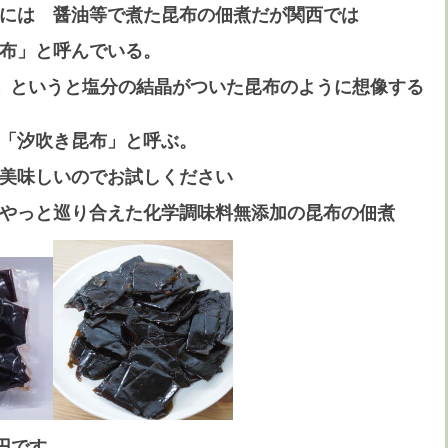
には 醤油等で煮た昆布の佃煮だが関西では
布」と呼んでいる。
」というと塩分の結晶がついた昆布のように想像する
を「汐吹き昆布」と呼ぶ。
は美味しいのでお試しください
やっと巡り合えた化学調味料無添加の昆布の佃煮
50円です