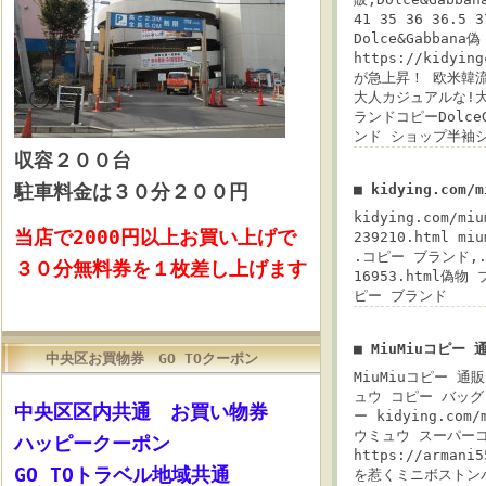
41 35 36 36.5 3
Dolce&Gabba
https://kidyi
が急上昇！ 欧米韓流
大人カジュアルな!大特価
ランドコピーDolc
ンド ショップ半袖
収容
２００台
駐車料金は３０分２００円
■ kidying.com
kidying.com/m
当店で2000円以上お買い上げで
239210.html m
.コピー ブランド,.ブ
３０分無料券を１枚差し上げます
16953.html偽物 
ピー ブランド
■ MiuMiuコピー 
中央区お買物券 GO TOクーポン
MiuMiuコピー 通販
ュウ コピー バッグ
中央区区内共通 お買い物券
ー kidying.co
ウミュウ スーパーコピ
ハッピークーポン
https://arman
GO TOトラベル地域共通
を惹くミニボストン