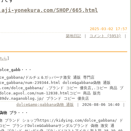
.aji-yonekura.com/SHOP/665.html
2025-03-02 17:57
築地日記
｜
コメント (5953)
｜
ちら
]
dolce_gabb・・・
dolce_gabbana/ドルチェ＆ガッバーナ激安 通販 専門店
lce_gabbana/num-239344.html dolce&gabbana偽物 通販
ng.com/dolce_gabbana/ .ブランド コピー 優良店,.コピー 商品 ブ
dolce.agvol.com/num-12838.htmlコピー 商品 販売
u489dv.naganoblog.jp/ ブランド コピー 優良店
dolce&amp;gabbana偽物 通販
｜ 2026-08-06 16:40 ｜
ana偽物 ブラ・・・
偽物 ブランド ショップhttps://kidying.com/dolce_gabbana/ ド
ピー ブランドDolce&Gabbanaサンダルブランド 偽物 激安 通
bana偽 ブランド,サンダル偽 ブランド!マストアイテム新入荷 38 39 40