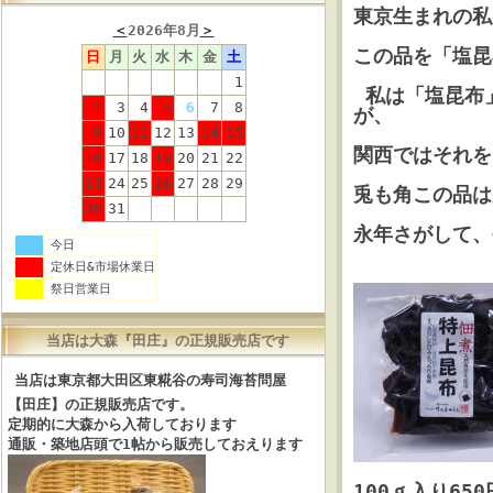
東京生まれの私
＜
2026年8月
＞
この品を「塩昆
日
月
火
水
木
金
土
1
私は「塩昆布
2
3
4
5
6
7
8
が、
9
10
11
12
13
14
15
関西ではそれ
16
17
18
19
20
21
22
23
24
25
26
27
28
29
兎も角この品
30
31
永年さがして、
今日
定休日&市場休業日
祭日営業日
当店は大森『田庄』の正規販売店です
当店は東京都大田区東糀谷の寿司海苔問屋
【田庄】の正規販売店です。
定期的に大森から入荷しております
通販・築地店頭で1帖から販売しておえります
100ｇ入り6