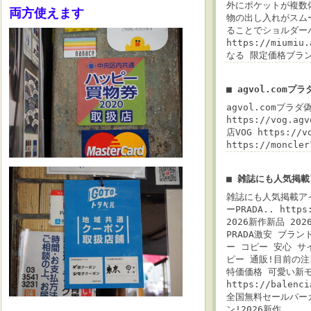
外にポケットが複数
両方使えます
物の出し入れがスム
ることでショルダー
https://miumi
なる 限定価格ブラン
■ agvol.comプ
agvol.comプラ
https://vog.a
店VOG https://
https://monc
■ 雑誌にも人気掲
雑誌にも人気掲載アイ
ーPRADA.. http
2026新作新品 20
PRADA激安 ブランド 
ー コピー 安心 サ
ピー 通販!目前の注目ブ
特価価格 可愛い新
https://bale
全国無料セールパーカ
ン!2026新作