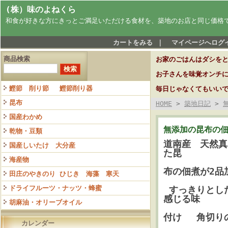
(株）味のよねくら
和食が好きな方にきっとご満足いただける食材を、築地のお店と同じ価格
カートをみる
｜
マイページへログ
商品検索
お家のごはんはダシを
お子さんを味覚オンチ
鰹節 削り節 鰹節削り器
毎日じゃなくてもいい
昆布
HOME
>
築地日記
>
国産わかめ
無添加の昆布の
乾物・豆類
道南産 天然真
国産しいたけ 大分産
た昆
海産物
布の
佃煮が2品
田庄のやきのり ひじき 海藻 寒天
ドライフルーツ・ナッツ・蜂蜜
すっきりとした
感じる味
胡麻油・オリーブオイル
付
け 角切り
カレンダー