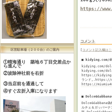
https://www
コメント
区営駐車場（２００台）のご案内
[
コメント記入欄はこ
■ kidying.com/
①晴海通り 築地６丁目交差点か
ら進んで
kidying.com/
kidying.com/do
②波除神社前を右折
https://kidyi
ランド,.https://
③当店前を通過して
https://miumi
④すぐ左折入庫になります
■ Dolce&Gabb
Dolce&Gabbana
ルチェ＆ガッバーナコ
販,Dolce&Gab