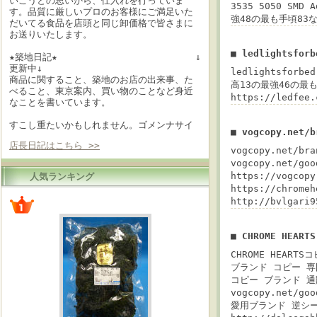
いこうとの思いから、仕入れを行っていま
3535 5050 SMD 
す。品質に厳しいプロのお客様にご満足いた
強48の最も手頃83なl
だいてる食品を店頭と同じ卸価格で皆さまに
お送りいたします。
■ ledlightsfor
★築地日記★ ↓
更新中↓
ledlightsforbe
商品に関すること、築地のお店の出来事、た
高13の最強46の最も手
べること、東京案内、買い物のことなど身近
https://ledfee.
なことを書いています。
すこし重たいかもしれません。ゴメンナサイ
■ vogcopy.net/
店長日記はこちら >>
vogcopy.net/
vogcopy.net/g
https://vogc
人気ランキング
https://chrome
http://bvlgari
■ CHROME HEA
CHROME HEARTS
ブランド コピー 専門店
コピー ブランド 通
vogcopy.net/
愛用ブランド 逆シーズ