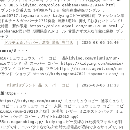
7.5 38.5 kidying.com/dolce_gabbana/num-239344.html
na偽 ブランド定番人気 好印象を与える 完売在庫確保サンダル..
ngcom50717.toyamaru.com/ kidyingコピー完売目前 ファッション感
ドルチェ＆ガッバーナ????偽物 通販!絶対に抑えておきたいトレンド!
 新作限定 https://dolce.agvol.com/num-12838.html ブ
eGabbanaお買い得 期間限定VIPセール 甘過ぎず大人な印象に偽物 ブラ
シャツ
ドルチェ＆ガッバーナ激安 通販 専門店
｜ 2026-08-06 16:40 ｜
/miumiu/ミ・・・
iumiu/ミュウミュウスーパー コピー 品kidying.com/miumiu/num-
iumiuブランド 品 スーパー コピー https://kidying.com/miumiu/
ランド コピー 品,.偽 ブランhttps://miumiu.agvol.com/num-
ブランド ショップ https://kidyingcom47821.toyamaru.com/ コ
miumiuブランド 品 スーパー コピー
｜ 2026-08-06 11:33 ｜
通販https・・・
https://kidying.com/miumiu/ ミュウミュウコピー 通販ミュウミ
 コピー,ミュウミュウ コピー 人気 コピー,ミュウミュウ コピー コピ
m/miumiu/num-239210.html お洒落 レザー ミニボストンバッグ ミュ
ー バッグ コピー ホワイトkid26LXnqqC
i555ci.naganoblog.jp/ kidyingコピー洗練された横長フォルムが目
バッグです。コンパクトながら外出時の必需品が収納できるサイズで、内