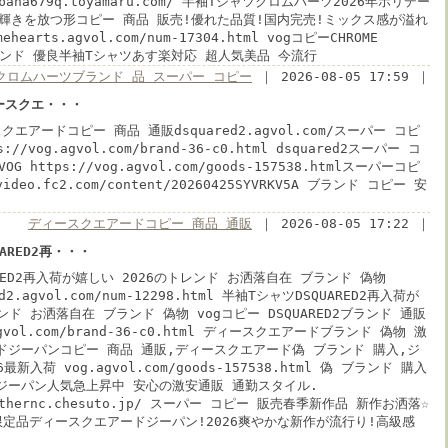
abbana679q.toyamaru.com/ 半袖Tシャツクロムハーツ2026年ホリデー
な輝きを放つ形コピー 商品 販売!優れた品質!国内完売!ミックス感が溢れ
mehearts.agvol.com/num-17304.html vogコピーCHROME
ブランド 優良半袖Tシャツあす楽対応 超人気美品 今流行
クロムハーツブランド 品 スーパー コピー
｜ 2026-08-05 17:59 ｜
ディースクエ・・・
スクエアードコピー 商品 通販dsquared2.agvol.com/スーパー コピ
//vog.agvol.com/brand-36-c0.html dsquared2スーパー コ
 https://vog.agvol.com/goods-157538.htmlスーパーコピ
video.fc2.com/content/20260425SYVRKV5A ブランド コピー 安
ディースクエアードコピー 商品 通販
｜ 2026-08-05 17:22 ｜
ARED2再・・・
RED2再入荷が嬉しい 2026のトレンド お洒落自在 ブランド 偽物
red2.agvol.com/num-12298.html 半袖TシャツDSQUARED2再入荷が
ンド お洒落自在 ブランド 偽物 vogコピー DSQUARED2ブランド 通販
.agvol.com/brand-36-c0.html ディースクエアードブランド 偽物 激
ドジーパンコピー 商品 通販,ディースクエアード偽 ブランド 購入,ジ
最新入荷 vog.agvol.com/goods-157538.html 偽 ブランド 購入
ジーパン人気急上昇中 安心の激安通販 通勤スタイル.
northernc.chesuto.jp/ スーパー コピー 販売春季新作品 新作お洒落☆
限定品ディースクエアードジーパン!2026爽やかな新作が流行り!高級感