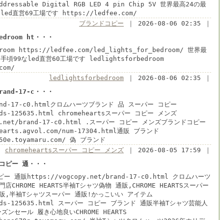
Addressable Digital RGB LED 4 pin Chip 5V 世界最高24の最
ed直営69工場です https://ledfee.com/
ブランドコピー
｜ 2026-08-06 02:35 ｜
bedroom ht・・・
droom https://ledfee.com/led_lights_for_bedroom/ 世界最
頃99なled直営60工場です ledlightsforbedroom
com/
ledlightsforbedroom
｜ 2026-08-06 02:35 ｜
brand-17-c・・・
brand-17-c0.htmlクロムハーツブランド 品 スーパー コピー
oods-125635.html chromeheartsスーパー コピー メンズ
opy.net/brand-17-c0.html .スーパー コピー メンズブランドコピー
hearts.agvol.com/num-17304.html通販 ブランド
950e.toyamaru.com/ 偽 ブランド
chromeheartsスーパー コピー メンズ
｜ 2026-08-05 17:59 ｜
RTSコピー 通・・・
コピー 通販https://vogcopy.net/brand-17-c0.html クロムハーツ
CHROME HEARTS半袖Tシャツ偽物 通販,CHROME HEARTSスーパー
販,半袖Tシャツスーパー 通販!かっこいい アイテム
goods-125635.html スーパー コピー ブランド 通販半袖Tシャツ芸能人
ンセール 履き心地良いCHROME HEARTS