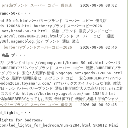
pradaブランド スーパー コピー 優良店
｜ 2026-08-06 08:02 ｜
brand-50-c・・・
brand-50-c0.htmlバーバリーブランド スーパー コピー 優良店
oods-126056.html burberryブランドスーパーコピー2026
py.net/brand-50-c0.html .偽物 ブランド 激安ブランドコピー
rry.agvol.com/num-15843.htmlブランド スーパー コピー 通販
rry36f.naganoblog.jp/ ブランド 通販 激安
burberryブランドスーパーコピー2026
｜ 2026-08-06 02:46 ｜
ー 商品 ブ・・・
品 ブランドhttps://vogcopy.net/brand-50-c0.html バーバリ
URBERRY????バッグブランド スーパー コピー 通販,BURBERRYブラ
グブランド 安心!人気新作登場 vogcopy.net/goods-126056.html
が光る 最新作期間限定セールブランド コピー 安心BURBERRY????バッ
london261n.toyamaru.com/ ????バッグスタイリッシュな印象 雑誌
注目トレンドバーバリーブランド 通販!期間限定大人気商品!おしゃれに着
イル https://burberry.agvol.com/num-15843.html
 偽物BURBERRYとってもお洒落 最終値下げ 機能性抜群！半袖Tシャツ
ーバリーブランド スーパー コピー 優良店
｜ 2026-08-06 02:45 ｜
ed_lights_・・・
lights_for_bedroom/
com/led_lights_for_bedroom/num-2284.html SK6812 Mini